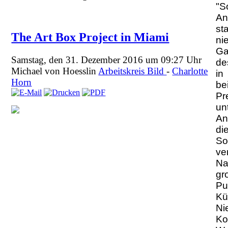
"
An
st
The Art Box Project in Miami
ni
Ga
Samstag, den 31. Dezember 2016 um 09:27 Uhr
de
Michael von Hoesslin
Arbeitskreis Bild
-
Charlotte
in
Horn
be
Pr
un
An
di
So
ve
Na
gr
P
Kü
Ni
Ko