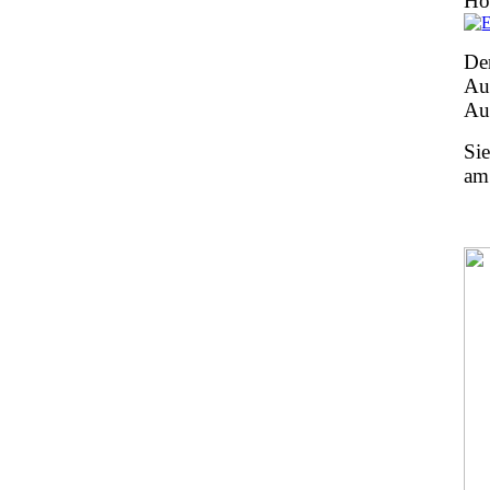
Ho
De
Au
Au
Si
am