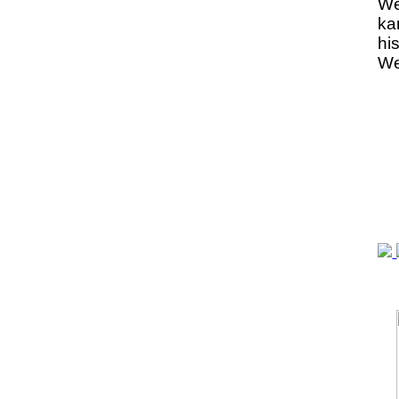
We
ka
hi
We